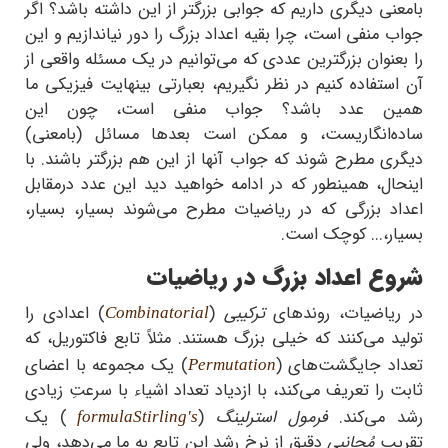
بامعنی دیگری داریم که جوابی بزرگتر از این داشته باشد؟ اگر
جواب منفی است، چرا بقیه اعداد بزرگ را دور نیاندازیم و این
را بعنوان بزرگترین عددی که می‌توانیم در یک مسئله واقعی از
آن استفاده کنیم در نظر نگیریم، بعبارتی بینهایت فیزیکی ما
همین عدد باشد؟ جواب منفی است، چون این
ساده‌انگاریست، و ممکن است بعدها مسائل (بامعنی)
دیگری مطرح شوند که جواب آنها از این هم بزرگتر باشند. با
اینحال، همینطور که در ادامه خواهید دید این عدد درمقابل
اعداد بزرگی که در ریاضیات مطرح می‌شوند بسیار، بسیار،
بسیار،... کوچک است.
شروع اعداد بزرگ در ریاضیات
در ریاضیات، روندهای
ترکیبی
(
) اعدادی را
Combinatorial
تولید می‌کنند که خیلی بزرگ‌ هستند. مثلاً تابع فاکتوریل، که
تعداد جایگشت‌های (
) یک مجموعه‌ با اعضای
Permutation
ثابت را تعریف می‌کند، با ازدیاد تعداد اشیاء با سرعتِ زیادی
رشد می‌کند.
فرمول استرلینگ
(
)
یک
formula
Stirling's
تقریب
مُجانبی
دقیق از نرخ رشد این تابع به ما می‌دهد، ولی