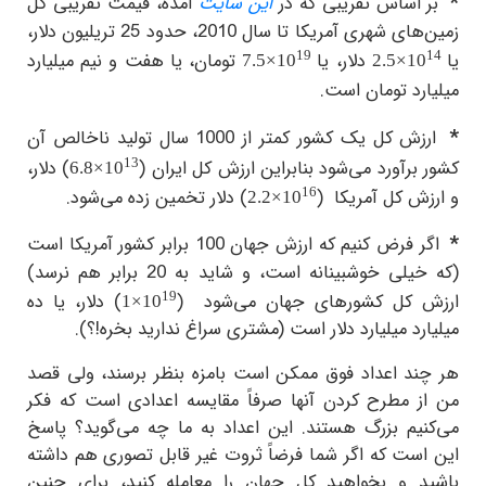
*
بر اساس تقریبی که در
این سایت
آمده، قیمت تقریبی کل
زمین‌های شهری آمریکا تا سال 2010، حدود 25 تریلیون دلار،
19
14
یا
دلار، یا
تومان، یا هفت و نیم میلیارد
7.5×10
2.5×10
میلیارد تومان است.
*
ارزش کل یک کشور کمتر از 1000 سال تولید ناخالص آن
13
کشور برآورد می‌شود بنابراین ارزش کل ایران (
) دلار،
6.8×10
16
و ارزش کل آمریکا
(
) دلار تخمین زده می‌شود.
2.2×10
*
اگر فرض کنیم که ارزش جهان 100 برابر کشور آمریکا است
(که خیلی خوشبینانه است، و شاید به 20 برابر هم نرسد)
19
ارزش کل کشورهای جهان می‌شود
(
) دلار، یا ده
1×10
میلیارد میلیارد دلار است (مشتری سراغ ندارید بخره!؟).
هر چند اعداد فوق ممکن است بامزه بنظر برسند، ولی قصد
من از مطرح کردن آنها صرفاً مقایسه اعدادی است که فکر
می‌کنیم بزرگ هستند. این اعداد به ما چه می‌گوید؟ پاسخ
این است که اگر شما فرضاً ثروت غیر قابل تصوری هم داشته
باشید و بخواهید کل جهان را معامله کنید، برای چنین