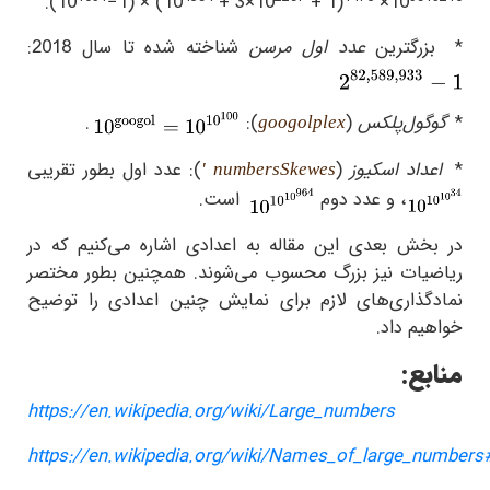
.
(10
−1) × (10
+ 3×10
+ 1)
×10
*
بزرگترین
عدد اول مرسن
شناخته شده تا سال 2018:
*
گوگول‌پلکس
(
):
.
googolplex
*
اعداد اسکیوز
(
): عدد اول بطور تقریبی
' numbers
Skewes
، و عدد دوم
است.
در بخش بعدی این مقاله به اعدادی اشاره می‌کنیم که در
ریاضیات نیز بزرگ محسوب می‌شوند. همچنین بطور مختصر
نمادگذاری‌های لازم برای نمایش چنین اعدادی را توضیح
خواهیم داد.
منابع:
https://en.wikipedia.org/wiki/Large_numbers
https://en.wikipedia.org/wiki/Names_of_large_numbers