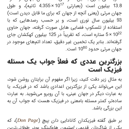
17
13.8
بیلیون است (بعبارتی
4.355 × 10
ثانیه)، و طول
جهان مرئی (یعنی آنچه از جهان که برای ما قابل دیدن است)
93
بیلیون سال نوری است، و بر حسب رصدهایی که با
استفاده از تلسکوپ فضایی هابل صورت گرفته، جهان حاوی
22
5 × 10
ستاره است، که تقریباً در
125
بیلیون کهکشان جای
گرفته‌‌اند. بنابر یک تخمین غیر دقیق، تعداد اتم‌‌های موجود در
80
جهان مرئی حدود
10
است.
بزرگترین عددی که فعلاً جواب یک مسئله
فیزیک است
به مثال زیر دقت کنید، زیرا اگر مفهوم آن برایتان روشن شود،
این می‌تواند یکی از بزرگترین اعدادی باشد که در فیزیک، یا
به عبارت دیگر در جهان عینی، با آن روبرو می‌شوید. به عبارت
ساده‌تر، کمتر مسئله بامعنی در فیزیک هست که جواب آن به
این بزرگی باشد.
بر طبق گفته فیزیکدان کانادایی
دان پیچ
(
)، که
Don Page
یکی از شاگردان قدیمی
استیون هاوکینگ
بود، طولانی‌‌ترین