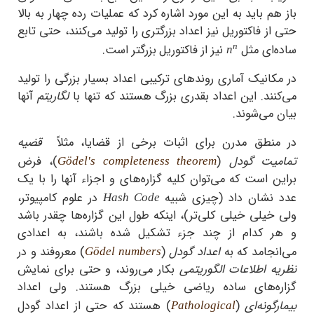
باز هم باید به این مورد اشاره کرد که عملیات رده چهار به بالا
حتی از فاکتوریل نیز اعداد بزرگتری را تولید می‌کنند، حتی تابع
n
ساده‌ای مثل
نیز از فاکتوریل
بزرگتر است.
n
در مکانیک آماری روندهای ترکیبی اعداد بسیار بزرگی را تولید
می‌کنند. این اعداد بقدری بزرگ هستند که تنها با
لگاریتم
آنها
بیان می‌شوند.
در منطق مدرن برای اثبات برخی از قضایا، مثلاً
قضیه
تمامیت گودل
(
)، فرض
Gödel's completeness theorem
براین است که می‌توان کلیه گزاره‌های و اجزاء آنها را با یک
عدد نشان داد (چیزی شبیه
در علوم کامپیوتر،
Hash Code
ولی خیلی خیلی کلی‌تر)، اینکه طول این گزاره‌ها چقدر باشد
و هر کدام از چند جزء تشکیل شده باشند، به اعدادی
می‌انجامد که به
اعداد گودل
(
) معروفند و در
Gödel numbers
نظریه اطلاعات الگوریتمی
بکار می‌روند، و حتی برای نمایش
گزاره‌های ساده ریاضی خیلی بزرگ هستند. ولی اعداد
بیمارگونه‌ای
(
) هستند که حتی از اعداد گودل
Pathological