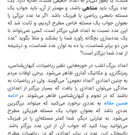
مثبت، یا بطور کلی‌تر به اعداد حقیقی مثبت، اشاره دارد. یک
عدد بزرگ باید
متناهی
باشد، و مهمتر از آن، باید جواب یک
مسئله
بامعنی
ریاضی یا فیزیک باشد. اگر ما عدد بزرگی را
بعنوان جواب یک مسئله خاص مطرح کردیم، و ثابت شد که
این عدد نسبت به اعداد قبلی بزرگتر است، کسی نمی‌تواند با
یک عددسازی بچگانه رکورد شما را بشکند و مثلاً بگوید ”عدد
من دو برابر شماست، یا ده به توان عدد شماست، و درنتیجه
از عدد شما بزرگتر است!“
اعداد بزرگ اغلب در حوزه‌هایی نظیر ریاضیات، کیهان‌شناسی،
رمزنگاری، و مکانیک آماری ظاهر می‌شود. برخی اوقات مردم
به چنین اعدادی ”اعداد نجومی“ می‌گویند. ولی در ریاضیات به
سادگی می‌توان اعدادی را یافت که بسیار بزرگتر از اعدادی
باشند که در نجوم و کیهان‌شناسی ظاهر می‌شوند. در
ادامه
همین مقاله
به عددی برخورد می‌کنید که میتواند بزرگترین
عددی باشد که بعنوان جواب یک مسئله فیزیکی مطرح
می‌شود. به عبارتی دیگر، شما کمتر مسئله‌ای را در فیزیک
می‌توانید پیدا کنید که جواب آن از این عدد بزرگتر باشد.
بااینحال، این عدد در برابر اعدادی که در ریاضیات مطرح