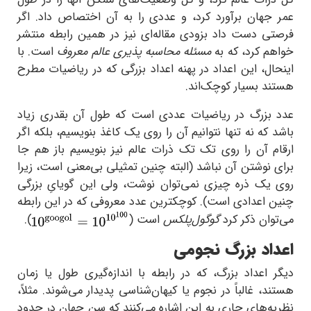
کل ذرات عالم کرد، و کل وضعیت‌های ممکن آنها را در طول
عمر جهان برآورد کرد، و عددی را به آن اختصاص داد. اگر
فرصتی دست داد بزودی مقاله‌ای نیز در همین رابطه منتشر
خواهم کرد، که به
مسئله محاسبه پذیری عالم معروف
است. با
اینحال، این اعداد در پهنه اعداد بزرگی که در ریاضیات مطرح
هستند بسیار کوچک‌اند.
عدد بزرگ در ریاضیات عددی است که طول آن بقدری زیاد
باشد که نه تنها نتوانیم آن را روی یک کاغذ بنویسیم، بلکه اگر
ارقام آن را روی تک تک ذرات عالم نیز بنویسیم باز هم جا
برای نوشتن آن نباشد (البته چنین تمثیلی بی‌معنی است، زیرا
روی یک ذره چیزی نمی‌توان نوشت، ولی این گویایِ بزرگی
چنین اعدادی است). کوچکترین عدد معروفی که در این رابطه
می‌توان ذکر کرد
گوگول‌پلکس
است (
).
اعداد بزرگ نجومی
دیگر اعداد بزرگ، که در رابطه با اندازه‌گیری طول یا زمان
هستند، غالباً در نجوم یا کیهان‌‌شناسی پدیدار می‌شوند. مثلاً،
نظریه‌‌های جاری به این اشاره می‌‌کنند که سن جهان در حدود