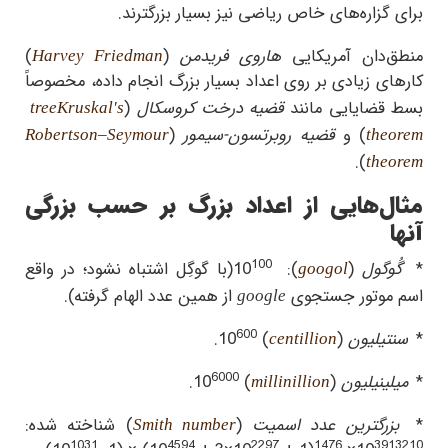
برای گزاره‌های خاص ریاضی نیز بسیار بزرگترند.
منطق‌دان آمریکایی
هاروی فریدمن
(
)
Harvey Friedman
کارهای زیادی بر روی اعداد بسیار بزرگ انجام داده، مخصوصاً
بسط قضایایی مانند
قضیه درخت کروسکال
(
tree
Kruskal's
) و
قضیه روبرتسون-سیمور
(
Robertson–Seymour
theorem
.
)
theorem
مثال‌هایی از اعداد بزرگ بر حسب بزرگی
آنها
100
*
گُوگول
(
):
10
(با گوگِل اشتباه نشود؛ در واقع
googol
اسم موتور جستجوی
از همین عدد الهام گرفته).
google
600
*
سنتیلیون
(
)
10
.
centillion
6000
*
میلینیلیون
(
)
10
.
millinillion
*
بزرگترین عدد اسمیت
(
) شناخته شده:
Smith number
1031
4594
2297
1476
3913210