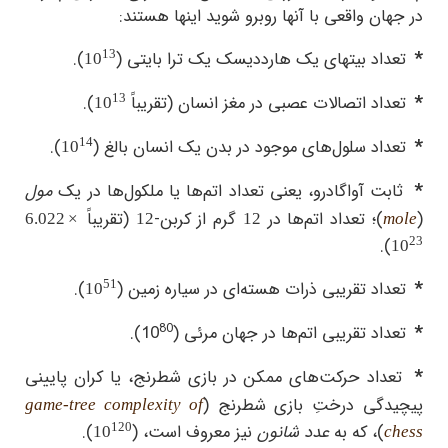
در جهان واقعی با آنها روبرو شوید اینها هستند:
*
13
تعداد بیتهای یک هارددیسک یک ترا بایتی (
).
10
*
13
تعداد اتصالات عصبی در مغز انسان (تقریباً
).
10
*
14
تعداد سلول‌های موجود در بدن یک انسان بالغ (
).
10
*
ثابت آواگادرو، یعنی تعداد اتم‌‌ها یا ملکول‌‌ها در یک
مول
(
)؛ تعداد اتم‌‌ها در
گرم از کربن-
(
تقریباً
6.022 ×
12
12
mole
23
).
10
*
51
تعداد تقریبی ذرات هسته‌ای در سیاره زمین (
).
10
80
*
تعداد تقریبی اتم‌ها در جهان مرئی (
10
).
*
تعداد حرکت‌های ممکن در بازی شطرنج، یا کران پایینی
پیچیدگی درختِ بازی شطرنج (
game-tree complexity of
120
)، که به
عدد شانون
نیز معروف است، (
).
10
chess