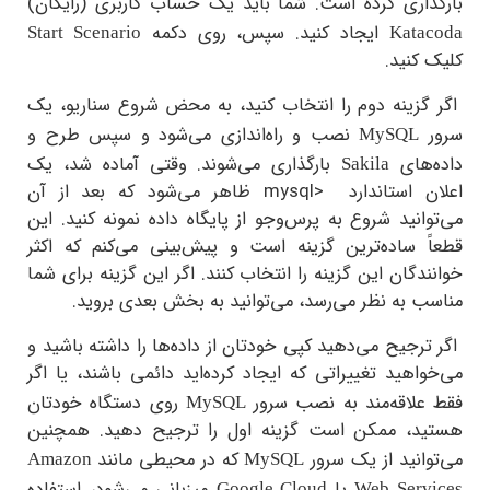
ذاری کرده است. شما باید یک حساب کاربری (رایگان)
ایجاد کنید. سپس، روی دکمه
Start Scenario
Kata
کنید.
گزینه دوم را انتخاب کنید، به محض شروع سناریو، یک
نصب و راه‌اندازی می‌شود و سپس طرح و
MySQL
‌های
بارگذاری می‌شوند. وقتی آماده شد، یک
Sakila
ن استاندارد
mysql>
ظاهر می‌شود که بعد از آن
انید شروع به پرس‌وجو از پایگاه داده نمونه کنید. این
ً ساده‌ترین گزینه است و پیش‌بینی می‌کنم که اکثر
دگان این گزینه را انتخاب کنند. اگر این گزینه برای شما
 به نظر می‌رسد، می‌توانید به بخش بعدی بروید.
رجیح می‌دهید کپی خودتان از داده‌ها را داشته باشید و
اهید تغییراتی که ایجاد کرده‌اید دائمی باشند، یا اگر
علاقه‌مند به نصب سرور
روی دستگاه خودتان
MySQL
د، ممکن است گزینه اول را ترجیح دهید. همچنین
انید از یک سرور
که در محیطی مانند
Amazon
MySQL
Google Cloud
Web Serv