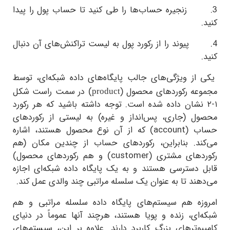
زنجیره حساب‌ها را طی کنید تا حساب پول را پیدا
پیوند را از رکورد پول به لیست تراکنش‌های آن دنبال
از ویژگی‌های جالب پایگاه‌های داده شبکه‌ای، توسط
عه رکوردهای محصول (
) در سمت راست شکل
product
۱ نشان داده شده است. توجه داشته باشید که هر رکورد
ل (جاری، پس‌انداز و غیره) به لیستی از رکوردهای
ب (
account
) که از آن نوع محصول هستند، اشاره
ند. بنابراین، رکوردهای حساب از چندین مکان (هم
دهای مشتری (
customer
) و هم رکوردهای محصول)
 دسترسی هستند و به یک پایگاه داده شبکه‌ای اجازه
ند تا به عنوان یک سلسله مراتبی چند والدی عمل کند.
زه هم سیستم‌های پایگاه داده سلسله مراتبی و هم
ای، زنده و پویا هستند، هرچند آنها عموماً در دنیای
وترهای بزرگ کاربرد دارند. علاوه بر این، سیستم‌های