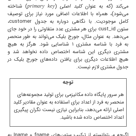
ند (که به عنوان
کلید اصلی
(
)
شناخته
primary key
ود)، همراه با اطلاعات اضافی مورد نیاز برای توصیف
 موجودیت. با نگاهی دوباره به جدول
customer
،
ن
cust_id
برای هر مشتری عدد متفاوتی را در خود جای
د. به عنوان مثال، جورج بلیک می‌تواند به طور منحصر
به فرد با شناسه مشتری ۱ شناسایی شود. هرگز به هیچ
ی دیگری این شناسه اختصاص داده نخواهد شد و
اطلاعات دیگری برای یافتن داده‌های جورج بلیک در
 مشتری لازم نیست.
توجه
سرور پایگاه داده مکانیزمی برای تولید مجموعه‌های
صر به فرد از اعداد برای استفاده به عنوان مقادیر کلید
ی ارائه می‌دهد، بنابراین نیازی نیست نگران پیگیری
اد اختصاص داده شده باشید.
ه می‌توانستم از ترکیب ستون‌های
fname
و
lname
به