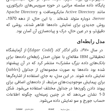
اه داده سلسله مراتبی در حوزه سرویس‌های دایرکتوری،
د
مایکروسافت و
Apache Directory
Active Directory
، دوباره متولد شده‌اند . با این حال، از دهه 1970،
Se
جدیدی برای نمایش داده‌ها ظاهر شدند، روشی که
تر، و در عین حال، درک و پیاده‌سازی آن آسان بود.
رابطه‌ای
۱۹۷، دکتر
ادگار کاد
(
) از آزمایشگاه
Edgar Codd
قاتی
مقاله‌ای با عنوان «
مدل رابطه‌ای داده‌ها برای
IBM
‌های داده بزرگِ مشترک
» منتشر کرد که در آن پیشنهاد
بود داده‌ها به صورت مجموعه‌ای از
جداول
(
)
tables
 داده شوند. در این مدل، به جای استفاده از اشاره‌گرها
پیمایشِ موجودیت‌های مرتبط، از داده‌های اضافی برای
د دادن رکوردها در جداول مختلف استفاده می‌شود. شکل
3- نشان می‌دهد که در چنین زمینه‌ای، چگونه اطلاعات
 جورج و سو نمایش داده می‌شود.