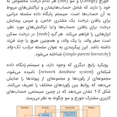
 (
) و سو (
) هر کدام درخت مخصوص به
Sue
George
را دارند که شامل حساب‌هایشان و تراکنش‌های مربوط
ن حساب‌ها است. سیستم پایگاه داده سلسله مراتبی
 یافتن درخت یک مشتری خاص، و سپس پیمایش
 برای یافتن حساب‌ها و/یا تراکنش‌های مورد نظر،
هایی را فراهم می‌کند. هر
گره
(
) در درخت ممکن
node
صفر والد، یا یک والد، و همچنین هیچ یا چند فرزند
 باشد. این پیکربندی به عنوان
سلسله مراتب تک-والد
) شناخته می‌شود.
single-parent hiera
رد رایج دیگری که وجود دارد، و
سیستم پایگاه داده
ای
(
) نامیده می‌شود،
network database system
عه‌ای از رکوردها و مجموعه‌ای از پیوند‌ها را نمایش
هد که روابط بین رکوردهای مختلف را تعریف می‌کنند.
شکل 2-1 نشان می‌دهد که در چنین سیستمی حساب‌های
ی مشترک جورج و سو چگونه به نظر می‌رسند.