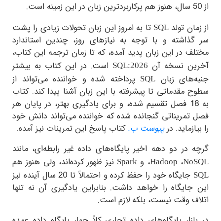
ان تولد
تا به امروز این زبان تحولات زیادی را پشت
SQL
ذاشته و با توجه به نیازهای روز، چندین استاندارد
 در این زبان پدید آمده، که تا زمان ترجمه این کتاب،
ن نسخه آن
است. در این کتاب به بیشتر
SQL:2026
‌های زبان
پرداخته شده و خواننده می‌تواند از
SQL
مقدماتی تا پیشرفته با این زبان آشنا پیدا کند. کتاب
به 18 فصل تقسیم شده، و برای یادگیری بهتر، در پایان هر
تمریناتی گنجانده شده که خواننده می‌تواند دانش خود
ازماید. در
پیوست ب.
کتاب پاسخ این تمرینات نیز آمده.
در دو دهه اخیر پایگاه‌های داده غیر رابطه‌ای، مانند
،
، و
نیز ظهور کرده‌اند، ولی هنوز هم
Spark
Hadoop
No
جایگاه خود را حفظ کرده و احتمالاً تا 20 سال آینده نیز
جایگاه را خواهد داشت. بنابراین یادگیری آن نه تنها
ف وقت نیست، بلکه لازم است.
زار پایگاه‌های داده تجاری کلاً چهار پایگاه داده عمده