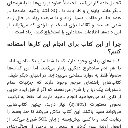
 داده کار می‌کنید، احتمالاً علاوه بر زبان‌ها یا پلتفرم‌های
مانند پایتون و
، باید با
آشنا باشید. داده‌ها در
SQL
R
ا، در مقادیر بسیار زیاد و با سرعت زیاد در حال زیاد
هستند و تقاضا برای استخدام افرادی که می‌توانند از
اده‌ها اطلاعات معناداری را استخراج کنند، زیاد است.
از این کتاب برای انجام این کارها استفاده
؟
های زیادی وجود دارند که با شما مثل یک نادان، ابله،
 آدم ساده‌لوح دیگری رفتار می‌کنند، اما این کتاب‌ها
اً فقط به موارد سطحی می‌پردازند. در انتهای دیگر طیف،
‌های راهنمای مرجع وجود دارند که جزئیات تمام
ات یک زبان را شرح می‌دهند، که اگر از قبل ایده خوبی
ری که می‌خواهید انجام دهید دارید اما فقط به
ترکیب
دستورات (
) نیاز دارید، چنین کتاب‌هایی
syntax
اند مفید باشند. این کتاب تلاش می‌کند تا حد وسط را
 کند، و با کمی پیش‌زمینه از زبان
شروع می‌کند، از
SQL
 اولیه عبور کرده، و سپس به برخی از ویژگی‌های