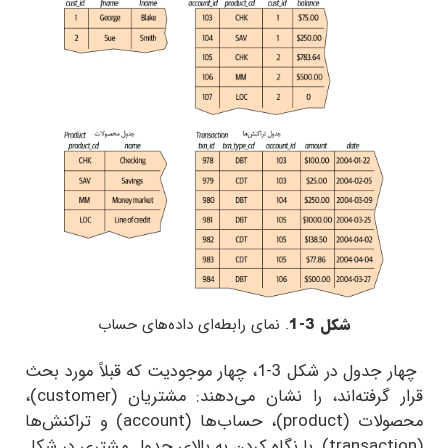
شکل 3-1
. نمای رابطه‌ای داده‌های حساب
چهار جدول در شکل 3-1، چهار موجودیت که قبلاً مورد بحث
گرفته‌اند، را نشان می‌دهند: مشتریان (
customer
)،
لات (
product
)، حساب‌ها (
account
) و تراکنش‌ها
transact
). با نگاه کردن به بالای جدول مشتری در شکل