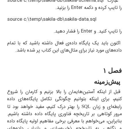
رت
source c:\temp\sakila-db\sakila-schema.sql
یپ کرده و دکمه
Enter
را بزنید.
source c:\temp\sakila-db\sakila-data.sql
یپ کنید. و
Enter
را فشار دهید.
 باید یک پایگاه داده‌ی فعال داشته باشید که با تمام
های مورد نیاز برای مثال‌های این کتاب پر شده باشد.
 ۱
‌زمینه
ز اینکه آستین‌هایمان را بالا بزنیم و کارمان را شروع
، برای اینکه بتوانیم چگونگی تکامل پایگاه‌های داده
‌ای و زبان
را بهتر درک کنیم، مفید خواهد بود تا
SQL
کوتاهی بر تاریخچه فناوری پایگاه داده داشته باشیم.
این، می‌خواهم با معرفی برخی مفاهیم اولیه پایگاه داده
اهی به تاریخچه ذخیره‌سازی و بازیابی داده‌های