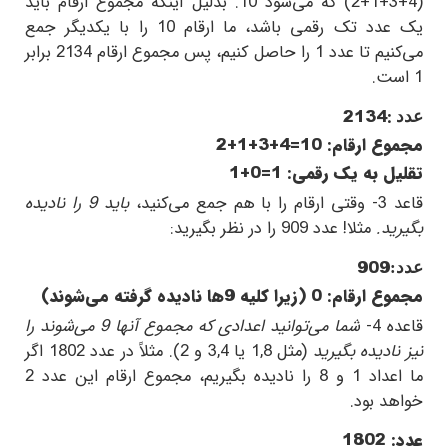
(
2+1+3+4
) که می‌شود
10
. بدلیل اینکه مجموع ارقام باید
یک عدد تک رقمی باشد، ما ارقام
10
را با یکدیگر جمع
می‌کنیم تا عدد
1
را حاصل کنیم، پس مجموع ارقام
2134
برابر
1
است.
2134:
عدد
مجموع ارقام:
2+1+3+4=10
تقلیل به یک رقمی:
1+0=1
قاعد 3- وقتی ارقام را با هم جمع می‌کنید،
باید
9
را نادیده
بگیرید.
مثلا! عدد
909
را در نظر بگیرید:
909
عدد:
مجموع ارقام:
0
(زیرا کلیه
9
ها نادیده گرفته می‌شوند)
قاعده 4-
شما می‌توانید اعدادی که مجموع آنها
9
می‌شوند را
نیز نادیده بگیرید
(مثل
1,8
یا
3,4
و
2
). مثلاً در عدد
1802
اگر
ما اعداد
1
و
8
را نادیده بگیریم، مجموع ارقام این عدد
2
خواهد بود.
عدد:
1802