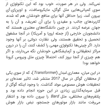
نمی‌کند. ولی در هر صورت، خوب بود که این تکنولوژی از
سوی کمپانی‌هایی مثل گوگل، مایکروسافت، و اوپن‌اِی.آی
بیرون آمد، زیرا حداقل آنها برای منافع خودشان هم که شده،
کاربردهای جالب و مفیدی را برای آن تعریف، و آن را به
جهان عرضه کردند. در چین دانشگاه‌های معتبری هستند که
دانشجویان خارجی (از جمله اروپا و آمریکا) در آنجا مشغول
تحصیل و تحقیق هستند، ولی نظارت دولتی بر آنها وجود
دارد. اگر چینی‌ها تکنولوژی مهمی را کشف کنند، آن را در درون
مراکز تحقیقاتی و آزمایشگاهی خودشان نگه می‌دارند، و اگر
هم چیزی از آنجا بروز کند، احتمالاً چیزی مثل ویروس کرونا
خواهد بود!
در این میان، معماری
مُبدل
(
Transformer
)، که از سوی یکی
از محققان گوگل در سال 2017 منتشر شد، تاثیر عمده‌ای بر
تحقیقات هوش مصنوعی مولد گذاشت. با وجود اینکه گوگل از
قبل سرمایه‌گذاری زیادی در این حوزه انجام داده بود و
پلتفرم‌های مختلفی، مثل
Bard
را بیرون داده بود و انتظار
می‌رفت مانند بازار موتورهای جستجو، نبض بازار هوش