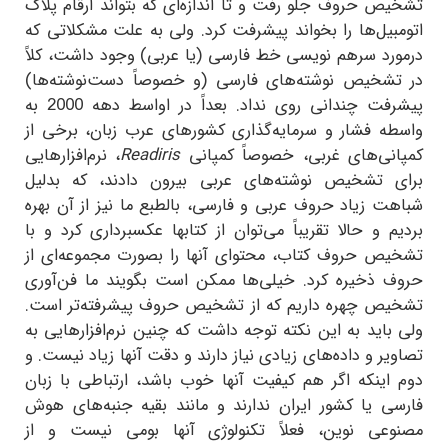
تشخیص حروف جلو رفت و تا اندازه‌ای که بتواند ارقام پلاک
اتومبیل‌ها را بخواند پیشرفت کرد. ولی به علت مشکلاتی که
درمورد سرهم نویسی خط فارسی (یا عربی) وجود داشت، کلاً
در تشخیص نوشته‌های فارسی (و خصوصاً دست‌نوشته‌ها)
پیشرفت چندانی روی نداد. بعداً در اواسط دهه 2000 به
واسطه فشار و سرمایه‌گذاری کشورهای عرب زبان، برخی از
کمپانی‌های غربی، خصوصاً کمپانی
Readiris
، نرم‌افزارهایی
برای تشخیص نوشته‌های عربی بیرون دادند، که بدلیل
شباهت زیاد حروف عربی و فارسی، بالطبع ما نیز از آن بهره
بردیم و حالا تقریباً می‌توان از کتابها عکسبرداری کرد و با
تشخیص حروف کتاب، محتوای آنها را بصورت مجموعه‌ای از
حروف ذخیره کرد. خیلی‌ها ممکن است بگویند ما فن‌آوری
تشخیص چهره داریم که از تشخیص حروف پیشرفته‌تر است.
ولی باید به این نکته توجه داشت که چنین نرم‌افزارهایی به
تصاویر و داده‌های زیادی نیاز دارند و دقت آنها زیاد نیست. و
دوم اینکه اگر هم کیفیت آنها خوب باشد، ارتباطی با زبان
فارسی یا کشور ایران ندارند و مانند بقیه جنبه‌های هوش
مصنوعی نوین، فعلاً تکنولوژی آنها بومی نیست و از