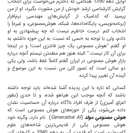
اوایل دهه 1390 هنگامی که دخترم می‌خواست برای انتخاب
گرایش کارشناسی ارشدِ خودش از من مشورت بگیرد، او از من
پرسید که کدامیک از گرایش‌های مهندسی نرم‌افزار
(برنامه‌نویسی، پایگاه‌داده‌ها، شبکه، هوش‌مصنوعی، و غیره) را
انتخاب کنم. درست خاطرم نیست که چه پیشنهادی به او
دادم، ولی با توجه به حسی که نسبت به این حوزه داشتم، به
او گفتم ”هوش مصنوعی یک چیز فانتزی است! و در اینجا
برای آن کار نیست.“ البته هنوز هم مطمئن نیستم آنچه درباره
بازارِ هوش مصنوعی در ایران گفتم کاملاً غلط باشد، ولی یکی
دو سالی است که تصور کلی من نسبت به این موضوع و
آینده آن تغییر پیدا کرده.
کسانی که تازه با این پدیده آشنا شده‌اند باید توجه داشته
باشند که آنچه موجب این هیاهو شده، و تا حدی (بطور
اغراق آمیزی) از طرف افراد ناآگاه درباره آن حساسیت نشان
داده می‌شود، یکی از حوزه‌های هوش مصنوعی است که
هوش مصنوعیِ مولد
(
Generative AI
) نام دارد، وگرنه خود
هوش مصنوعی یکی از قدیمی‌ترین شاخه‌های علوم
کامپیوتری است که قدمت آن به دهه 1940 و کارهای
آلن