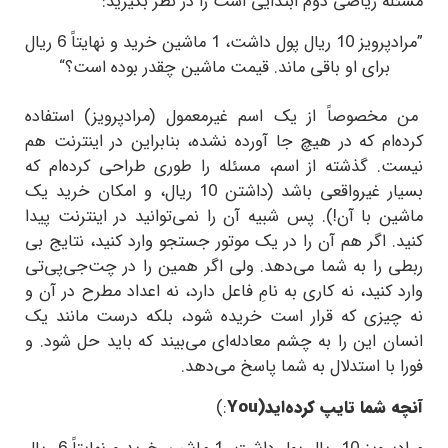
مسئله ریاضی دوم ابتدایی است را در نظر بگیرید:
”مرادپرویز 10 ریال پول داشت، 1 ماشین خرید و نهایتاً 6 ریال
برای او باقی ماند. قیمت ماشین چقدر بوده است؟“
من مخصوصاً از یک اسم غیرمعمول (مرادپرویز) استفاده
کرده‌ام که در هیچ جا آورده نشده، بنابراین در اینترنت هم
نیست. گذشته از اسم، مسئله را طوری طراحی کرده‌ام که
بسیار غیرواقعی باشد (داشتن 10 ریال، و امکان خرید یک
ماشین با آن!). پس شبیه آن را نمی‌توانید در اینترنت پیدا
کنید. اگر هم آن را در یک موتور جستجو وارد کنید، نتایج بی
ربطی را به شما می‌دهد. ولی اگر همین را در چت‌جی‌پی‌تی
وارد کنید، نه کاری به نامِ فاعل دارد، نه اعداد مطرح در آن و
نه چیزی که قرار است خریده شود، بلکه درست مانند یک
انسان این را به چشم معادله‌ای می‌بیند که باید حل شود. و
فورا با استدلال به شما پاسخ می‌دهد.
آنچه شما تایپ کرده‌اید
You)
:
)