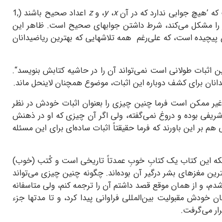
 که ’هیچ جوابی ندارد که در آن
x
،
y
، و
z
اعداد صحیح باشند (
1,
ار را مشکل می‌کند، شرط داشتن جوابهای صحیح است. ظاهر این
 پیچیده است، که علی‌رغم همه تلاشهایی که بهترین ریاضیدانان
ین اثبات طولانی است نمی‌تواند آن را در حاشیه کتابش بنویسد“.
دانان برای کشف دوباره این اثبات، موضوع همچنان لاینحل ماند.
ه غیر ممکن است فرما چنین چیزی را بعنوان اثبات خودش در نظر
ن شریفی بوده و دروغ نمی‌گفته، ولی اگر آن چیزی که او در ذهنش
 بر این باورند که فرما حقیقتاً اثبات ساده‌ای برای این مسئله
ش آن کاسته نشده. اول اینکه این کتاب یک کتابِ خوبِ عمدتاً تاریخی است و کُتب (خوب)
ین مغزهای بشر درگیر آن بوده‌اند. چگونه چنین چیزی می‌تواند
یش‌ و پا افتاده‌ای بدل شود؟ من حدود 8 سال پیش با این کتاب آشنا شدم، و از همان موقع قصد داشتم آن را ترجمه کنم، ولی متاسفانه
خودش مقبولیت بین‌المللی فراوانی پیدا کرد، و تا مدتها جزء
ار می‌گرفت.