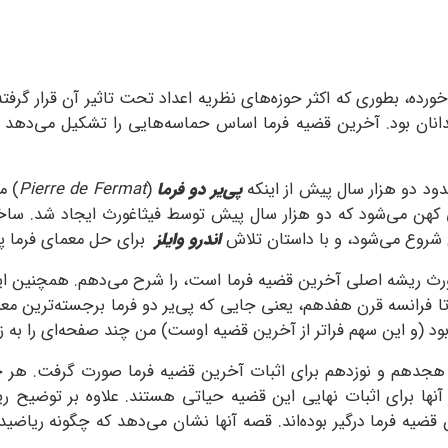
خورده، بطوری که اکثر حوزه‌های نظریه اعداد تحت تاثیر آن قرار گرفت
یدانان بود. آخرین قضیه فرما اساس حماسه‌هایی را تشکیل می‌دهد
ود دو هزار سال پیش از اینکه
پی‌یر دو فرما
(
Pierre de Fermat
) م
هن می‌شود که دو هزار سال پیش توسط فیثاغورث ایجاد شد. ساختار
 شروع می‌شود، و با داستان تلاش
اندرو وایلز
برای حل معمای فرما پای
اغورث ریشه اصلی آخرین قضیه فرما است، را شرح می‌دهم. همچنین
ا فرانسه قرن هفدهم، یعنی جایی که پی‌یر دو فرما برجسته‌ترین معم
د (و این سهم فراتر از آخرین قضیه اوست) من چند صفحه‌ای را به ز
ر طول قرون هجدهم و نوزدهم برای اثبات آخرین قضیه فرما صورت گرفت. هر
آنها برای اثبات نهایی این قضیه حیاتی هستند. علاوه بر توضیح ر
قضیه فرما درگیر بوده‌اند. قصه آنها نشان می‌دهد که چگونه ریاضی