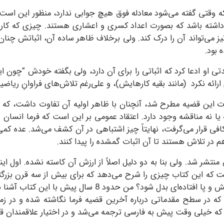
د که وقتی گفته می‌شود معادله فوق هیچ جوابی ندارد، منظور این است
یح داشته باشد که بصورت اعداد کسری و اعشاری هستند. چیزی که ک
می‌تواند آن را درک کند. ولی برخلاف ظاهر ساده آن، اثباتش چنان
 بود.
دتی او ادعا کرد که اثباتی را برای آن دارد، ولی بگفته خودش ”چون ا
ئه نکرد (مانند بقیه کارهایش)، و علی‌رغم تلاش‌های فراوانِ ریاضی
 اثبات این قضیه مطرح شد، آنچنان با ظاهر اولیه آن تفاوت داشت، ک
شته یا نه مناقشه وجود دارد. اعتقاد عمومی بر این است که فرما انسا
ی قرار می‌گرفت، نهایتاً چیز اشتباهی در آن کشف می‌شد. عده کمی هم
در تلاش هستند تا آن اثبات گمشده را پیدا کنند.
 اولین بار در سال 1997، یعنی حدود 20 سال پیش منتشر شد. ولی بنا به دو دلیل اصلاً از ارز
ت که این کتاب چیزی را شرح می‌دهد که برای بیش از سه قرن بزرگتر
ظرف مدت بیست یا پنجاه یا ... سال منسوخ شده و به موضوع پ
در سطح مقدماتی درباره آخرین قضیه فرما نگاشته شده و در زمان 
 که خیلی وقت پیش به فارسی ترجمه می‌شد و در اختیار علاقمندان قر