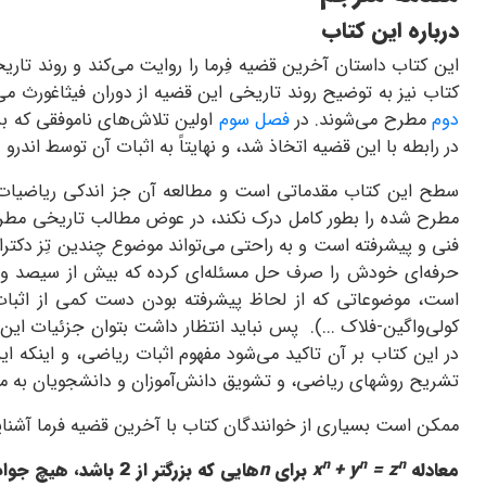
درباره این کتاب
این کتاب داستان آخرین قضیه فِرما را روایت می‌کند و روند تاریخ
کتاب نیز به توضیح روند تاریخی این قضیه از دوران فیثاغورث می
دوم
مطرح می‌شوند. در
فصل سوم
اولین تلاش‌های ناموفقی که بر
در رابطه با این قضیه اتخاذ شد، و نهایتاً به اثبات آن توسط اندرو و
سطح این کتاب مقدماتی است و مطالعه آن جز اندکی ریاضیات دب
مطرح شده را بطور کامل درک نکند، در عوض مطالب تاریخی مطرح ش
فنی و پیشرفته است و به راحتی می‌تواند موضوع چندین تِز دکتر
حرفه‌ای خودش را صرف حل مسئله‌ای کرده که بیش از سیصد و پن
است، موضوعاتی که از لحاظ پیشرفته بودن دست کمی از اثبات ا
کولی‌واگین-فلاک ...). پس نباید انتظار داشت بتوان جزئیات این
در این کتاب بر آن تاکید می‌شود مفهوم اثبات ریاضی، و اینکه
تشریح روشهای ریاضی، و تشویق دانش‌آموزان و دانشجویان به م
ممکن است بسیاری از خوانندگان کتاب با آخرین قضیه فرما آشنای
n
n
n
معادله
= z
+ y
x
برای
n
هایی که بزرگتر از
2
باشد، هیچ جوا