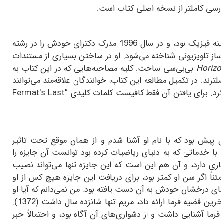
ارسی کاملتر از نسخه اصلی کتاب است.
)، نویسنده هندی تبار این کتاب در سال 1964 در سامرست انگلستان بدنیا آمد. تحصیلات او در زمینه فیزیک بود، و در سال 1996 مدرک دکترای خودش را در رشته
ساز تلویزیونی شناخته می‌شود. او در ساختن بسیاری از مستندات
Horiz
بی‌بی‌سی ساخت. کلیه مصاحبه‌هایی که در این کتاب به
د. در تکمیل مطالعه این کتاب، خوانندگان علاقه‌مند می‌توانند
کرد. برای یافتن آن فقط کافیست کلمات کلیدی ”
Fermat's Last
سال پیش بود که با نام او آشنا شدم و از همان موقع تحت تاثیر
با خدماتی که به دنیای ریاضیات کرده بود توانست آن جایزه را
اری دارد، و آن هم این است که این جایزه تنها می‌تواند نصیب
ً اگر سن او کمتر بود، برای دریافت این جایزه هیچ کس از او
رهای درخشان خودش به آن دست یافته بود. من نمی‌دانم که آیا او
با وایلز بطور نزدیک آشنایی داشته یا نه، ولی مطمئن هستم آنها با کارهای یکدیگر آشنا بودند. زمانی که وایلز اثبات خودش را برای آخرین قضیه فرما ارائه داد، مریم تنها شانزده سال داشت (1372).
ا آشنایی داشت و از دشواری‌های آن آگاه بود، و احتمالاً خبر